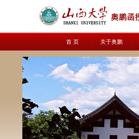
首 页
关于奥鹏