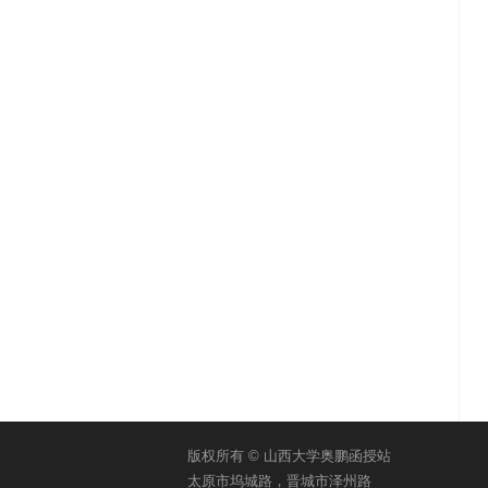
版权所有 © 山西大学奥鹏函授站
太原市坞城路，晋城市泽州路